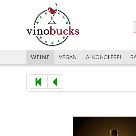
WEINE
VEGAN
ALKOHOLFREI
R
Argentinien
Argentinien
Australien
Australien
Bulgarien
Chile
Chile
China
China
Deutschland
Deutschland
Frankreich
Frankreich
Georgien