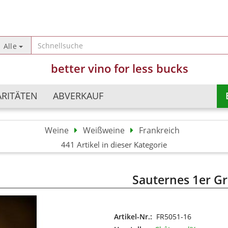
Sprache auswählen
Alle
better vino for less bucks
Lieferland
ARITÄTEN
ABVERKAUF
Weine
Weißweine
Frankreich
Argentinien
Champagner
441 Artikel in dieser Kategorie
Konto erst
Australien
Schaumweine
Passwort 
Chile
Perlweine
Sauternes 1er G
China
Süßweine
Deutschland
Frankreich
Artikel-Nr.:
FR5051-16
Israel