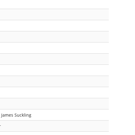
9 James Suckling
r