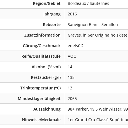
Region/Gebiet
Bordeaux / Sauternes
Jahrgang
2016
Rebsorte
Sauvignon Blanc, Semillon
Zusatzinformation
Graves, in 6er Originalholzkiste
Gärung/Geschmack
edelsüß
Reife/Qualitätsstufe
AOC
Alkohol (% vol)
14
Restzucker (g/l)
135
Trinktemperatur (°C)
13
Mindestlagerfähigkeit
2065
Auszeichnung
98+ Parker, 19,5 WeinWisser, 9
Hinweise/Merkmale
1er Grand Cru Classé Supérieu