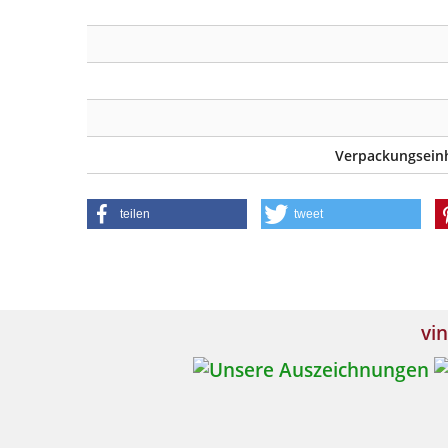
Verpackungseinh
teilen
tweet
vin