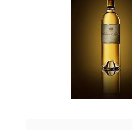
Georgien
Griechenland
Griechenland
Israel
Israel
Italien
Italien
Moldawien
Mazedonien
Neuseeland
Moldawien
Niederlande
Neuseeland
Österreich
Niederlande
Portugal
Österreich
Rumänien
Portugal
Schweiz
Rumänien
Slowenien
Schweiz
Spanien
Slowenien
Südafrika
Spanien
Ungarn
Südafrika
USA
Ungarn
USA