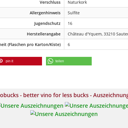
Verschluss
Naturkork
Allergenhinweis
Sulfite
Jugendschutz
16
Herstellerangabe
Château d'Yquem, 33210 Sauter
eit (Flaschen pro Karton/Kiste)
6
pin it
teilen
obucks - better vino for less bucks - Auszeichnu