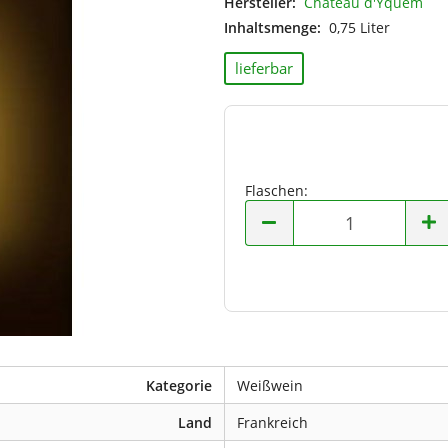
Hersteller:
Château d'Yquem
Italien
Inhaltsmenge:
0,75 Liter
Moldawien
Neuseeland
lieferbar
Niederlande
Österreich
Portugal
Spanien
Südafrika
Flaschen:
Ungarn
Flaschen
USA
Kategorie
Weißwein
Land
Frankreich