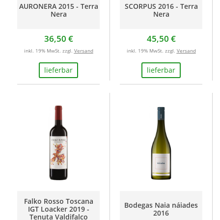
AURONERA 2015 - Terra
SCORPUS 2016 - Terra
Nera
Nera
36,50 €
45,50 €
inkl. 19% MwSt. zzgl.
Versand
inkl. 19% MwSt. zzgl.
Versand
lieferbar
lieferbar
Falko Rosso Toscana
Bodegas Naia náiades
IGT Loacker 2019 -
2016
Tenuta Valdifalco