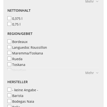
2021
Mehr
NETTOINHALT
0,375 l
0,75 l
REGION/GEBIET
Bordeaux
Languedoc Roussillon
Maremma/Toskana
Rueda
Toskana
Venetien
Mehr
Western Cape
HERSTELLER
- keine Angabe -
Barista
Bodegas Naia