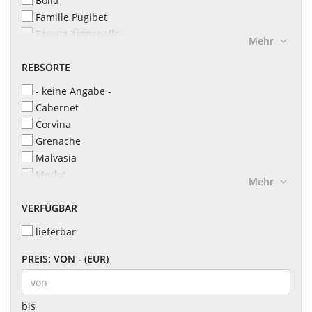
Bolla
Famille Pugibet
Tenuta Tignanello
Mehr
Tenuta Valdifalco
REBSORTE
Terra Nera
- keine Angabe -
Cabernet
Corvina
Grenache
Malvasia
Merlot
Mehr
Pinotage
VERFÜGBAR
Sangiovese
Syrah
lieferbar
Trebbiano
Verdejo
PREIS: VON - (EUR)
bis