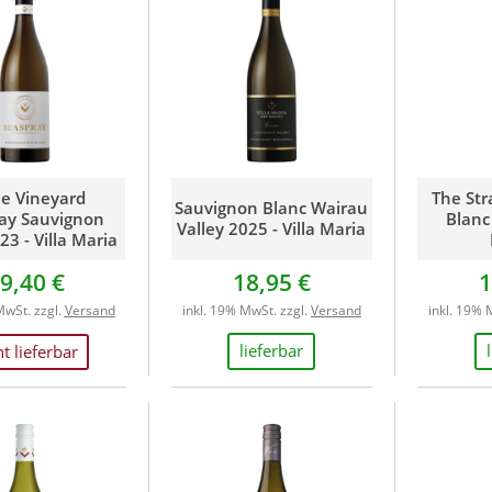
Italien
Moldawien
Neuseeland
Niederlande
Österreich
Portugal
Spanien
le Vineyard
The Str
Südafrika
Sauvignon Blanc Wairau
ay Sauvignon
Blanc 
Valley 2025 - Villa Maria
Ungarn
23 - Villa Maria
USA
9,40 €
18,95 €
1
MwSt. zzgl.
Versand
inkl. 19% MwSt. zzgl.
Versand
inkl. 19% 
lieferbar
ht lieferbar