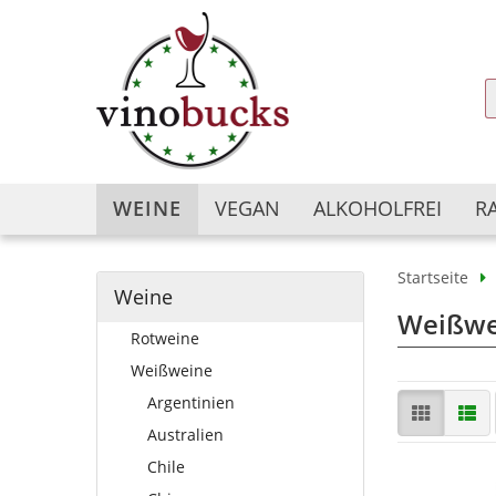
WEINE
VEGAN
ALKOHOLFREI
R
Startseite
Weine
Argentinien
Argentinien
Weißwe
Rotweine
Australien
Australien
Bulgarien
Chile
Weißweine
Chile
China
Argentinien
China
Deutschland
Australien
Deutschland
Frankreich
Chile
Frankreich
Georgien