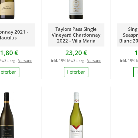
Taylors Pass Single
Sing
onnay 2021 -
Vineyard Chardonnay
Seaspr
autilus
2022 - Villa Maria
Blanc 20
1,80 €
23,20 €
1
MwSt. zzgl.
Versand
inkl. 19% MwSt. zzgl.
Versand
inkl. 19% 
lieferbar
lieferbar