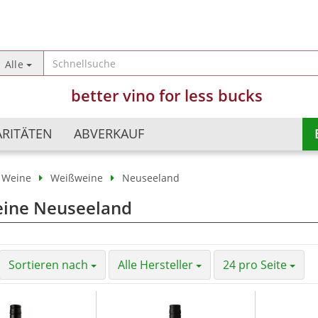
Sprache auswählen
Alle
better vino for less bucks
Lieferland
ARITÄTEN
ABVERKAUF
Weine
Weißweine
Neuseeland
Argentinien
Champagner
ine Neuseeland
Konto erst
Australien
Schaumweine
Passwort 
Chile
Perlweine
China
Süßweine
Sortieren nach
Alle Hersteller
24 pro Seite
Deutschland
Frankreich
Israel