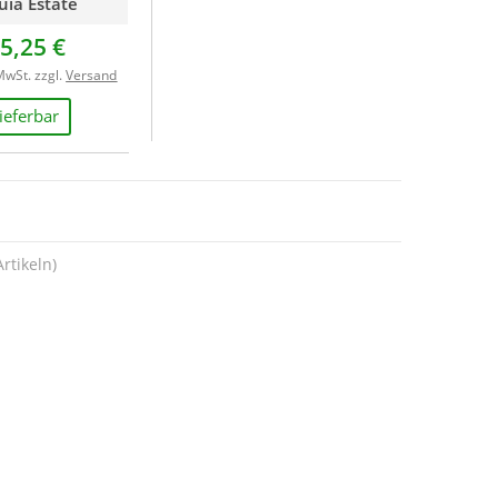
uia Estate
5,25 €
MwSt. zzgl.
Versand
lieferbar
rtikeln)