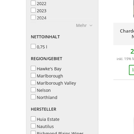
2022
2023
2024
2025
Mehr
Chard
N
NETTOINHALT
0,75 l
2
REGION/GEBIET
inkl. 19% 
Hawke's Bay
Marlborough
Marlborough Valley
Nelson
Northland
HERSTELLER
Huia Estate
Nautilus
Richmond Plains Wines