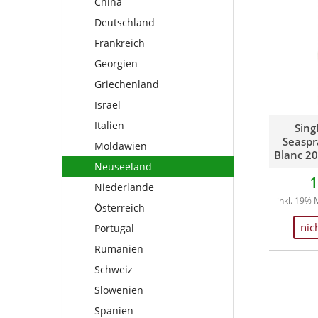
China
Georgien
Griechenland
Deutschland
Griechenland
Israel
Israel
Italien
Frankreich
Italien
Moldawien
Georgien
Mazedonien
Neuseeland
Griechenland
Moldawien
Niederlande
Israel
Neuseeland
Österreich
Italien
Sing
Niederlande
Portugal
Seaspr
Moldawien
Österreich
Rumänien
Blanc 20
Portugal
Schweiz
Neuseeland
1
Rumänien
Slowenien
Niederlande
Schweiz
Spanien
inkl. 19% 
Österreich
Slowenien
Südafrika
nic
Portugal
Spanien
Ungarn
Rumänien
Südafrika
USA
Schweiz
Ungarn
USA
Slowenien
Spanien