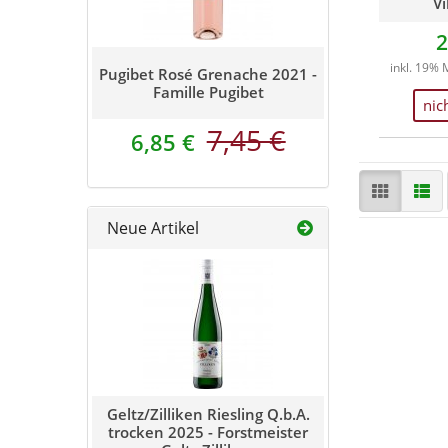
Vi
2
inkl. 19% 
Pugibet Rosé Grenache 2021 -
Famille Pugibet
nic
7,45 €
6,85 €
Neue Artikel
Geltz/Zilliken Riesling Q.b.A.
trocken 2025 - Forstmeister