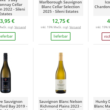
Marlborough Sauvignon
Ic
onnay Cellar
Blanc Cellar Selection
Chardonn
n 2022 - Sileni
2025 - Sileni Estates
Estates
3,95 €
12,75 €
4
MwSt. zzgl.
Versand
inkl. 19% MwSt. zzgl.
Versand
inkl. 19% 
lieferbar
lieferbar
nic
ve Sauvignon
Sauvignon Blanc Nelson
Hunky D
fford Bay 2019 -
Richmond Plains 2023 -
Blanc Ma