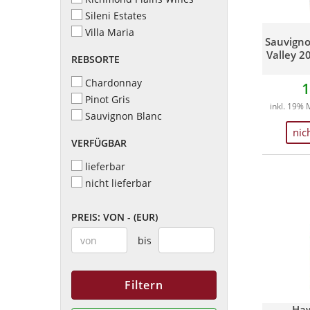
Sileni Estates
Villa Maria
Sauvigno
Valley 20
REBSORTE
Chardonnay
1
Pinot Gris
inkl. 19% 
Sauvignon Blanc
nic
VERFÜGBAR
lieferbar
nicht lieferbar
PREIS: VON - (EUR)
bis
Filtern
Ha