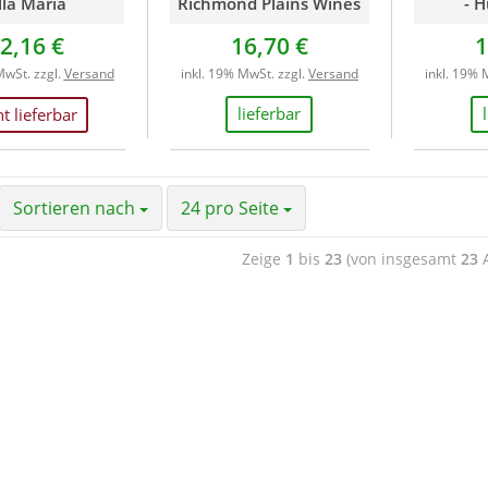
lla Maria
Richmond Plains Wines
- H
2,16 €
16,70 €
1
MwSt. zzgl.
Versand
inkl. 19% MwSt. zzgl.
Versand
inkl. 19% 
lieferbar
ht lieferbar
Sortieren nach
24 pro Seite
Zeige
1
bis
23
(von insgesamt
23
A