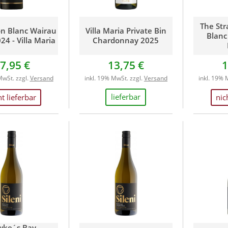
The Str
n Blanc Wairau
Villa Maria Private Bin
Blanc 
24 - Villa Maria
Chardonnay 2025
7,95 €
13,75 €
1
MwSt. zzgl.
Versand
inkl. 19% MwSt. zzgl.
Versand
inkl. 19% 
lieferbar
ht lieferbar
nic
wke´s Bay