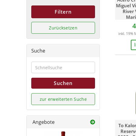
Miguel V
River 
Filtern
Mari
4
Zurücksetzen
inkl. 19% 
Suche
Suchen
zur erweiterten Suche
Angebote
To Kalo
Reserv