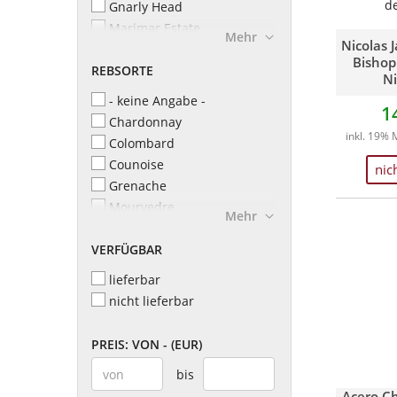
d
Gnarly Head
Marimar Estate
Mehr
Nicolas 
Nicolas-Jay
Bishop
REBSORTE
Résonance Vineyard
Ni
Robert Mondavi
- keine Angabe -
1
Stag's Leap Wine Cellars
Chardonnay
inkl. 19% 
Colombard
Counoise
nic
Grenache
Mourvedre
Mehr
Orange Muscat
VERFÜGBAR
Sauvignon Blanc
Sémillon
lieferbar
Syrah
nicht lieferbar
Vermentino
Viognier
PREIS: VON - (EUR)
Weitere erlaubte Rebsorten
bis
Acero C