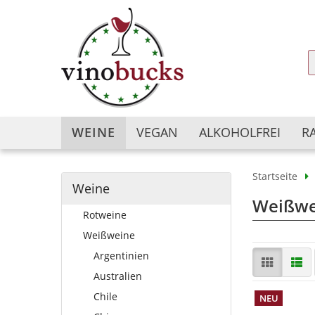
WEINE
VEGAN
ALKOHOLFREI
R
Startseite
Weine
Argentinien
Argentinien
Weißwe
Rotweine
Australien
Australien
Bulgarien
Chile
Weißweine
Chile
China
Argentinien
China
Deutschland
Australien
Deutschland
Frankreich
Chile
NEU
Frankreich
Georgien