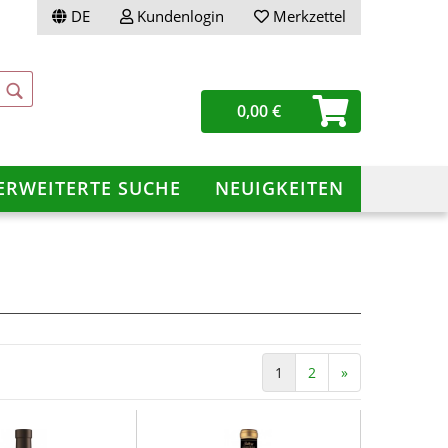
DE
Kundenlogin
Merkzettel
0,00 €
ERWEITERTE SUCHE
NEUIGKEITEN
ellen
vergessen?
1
2
»