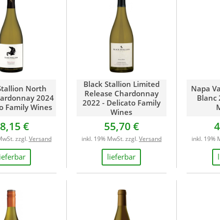
Italien
Moldawien
Neuseeland
Niederlande
Österreich
Portugal
Spanien
Black Stallion Limited
Stallion North
Napa Va
Südafrika
Release Chardonnay
hardonnay 2024
Blanc 
Ungarn
2022 - Delicato Family
to Family Wines
Wines
USA
8,15 €
55,70 €
4
MwSt. zzgl.
Versand
inkl. 19% MwSt. zzgl.
Versand
inkl. 19% 
lieferbar
lieferbar