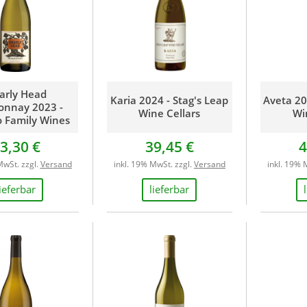
arly Head
Karia 2024 - Stag's Leap
Aveta 20
onnay 2023 -
Wine Cellars
Wi
o Family Wines
3,30 €
39,45 €
4
MwSt. zzgl.
Versand
inkl. 19% MwSt. zzgl.
Versand
inkl. 19% 
lieferbar
lieferbar