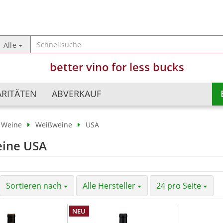
Sprache auswählen
Alle
better vino for less bucks
Lieferland
ARITÄTEN
ABVERKAUF
Weine
Weißweine
USA
Argentinien
Champagner
ine USA
Konto erst
Australien
Schaumweine
Passwort 
Chile
Perlweine
China
Süßweine
Sortieren nach
Alle Hersteller
24 pro Seite
Deutschland
Frankreich
NEU
Israel