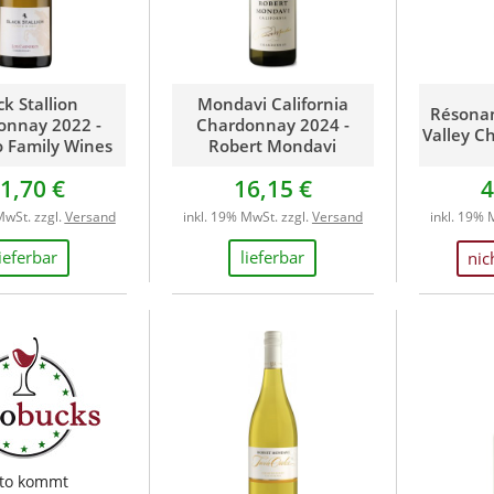
ck Stallion
Mondavi California
Résonan
onnay 2022 -
Chardonnay 2024 -
Valley C
o Family Wines
Robert Mondavi
1,70 €
16,15 €
4
MwSt. zzgl.
Versand
inkl. 19% MwSt. zzgl.
Versand
inkl. 19% 
lieferbar
lieferbar
nic
to kommt