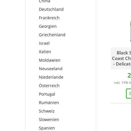
China
Georgien
Griechenland
Deutschland
Griechenland
Israel
Israel
Italien
Frankreich
Italien
Moldawien
Georgien
Mazedonien
Neuseeland
Griechenland
Moldawien
Niederlande
Israel
Neuseeland
Österreich
Italien
Black 
Niederlande
Portugal
Coast C
Moldawien
Österreich
Rumänien
- Delica
Portugal
Schweiz
Neuseeland
2
Rumänien
Slowenien
Niederlande
Schweiz
Spanien
inkl. 19% 
Österreich
Slowenien
Südafrika
Portugal
Spanien
Ungarn
Rumänien
Südafrika
USA
Schweiz
Ungarn
USA
Slowenien
Spanien