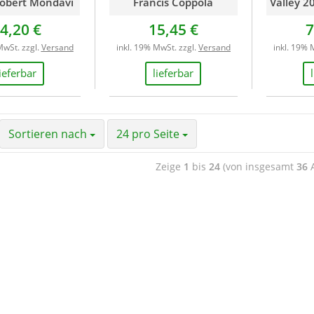
Robert Mondavi
Francis Coppola
Valley 20
4,20 €
15,45 €
7
MwSt. zzgl.
Versand
inkl. 19% MwSt. zzgl.
Versand
inkl. 19% 
lieferbar
lieferbar
Sortieren nach
24 pro Seite
Zeige
1
bis
24
(von insgesamt
36
A