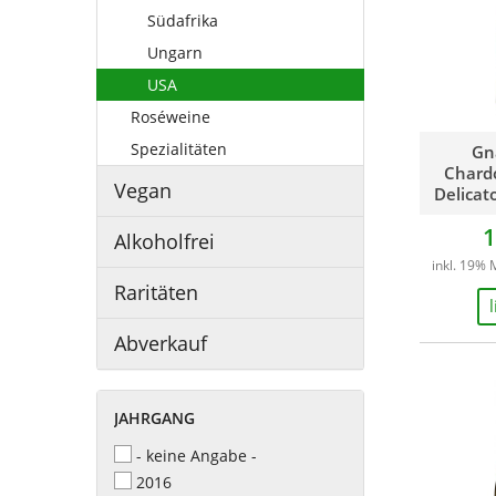
Südafrika
Ungarn
USA
Roséweine
Spezialitäten
Gn
Chard
Vegan
Delicat
1
Alkoholfrei
inkl. 19% 
Raritäten
Abverkauf
JAHRGANG
- keine Angabe -
2016