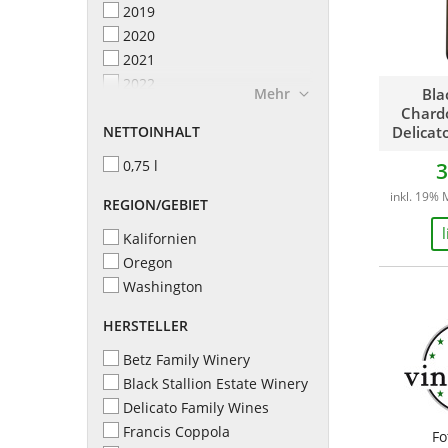
2019
2020
2021
2022
Mehr
Bla
2023
Chard
NETTOINHALT
2024
Delicat
0,75 l
3
inkl. 19% 
REGION/GEBIET
Kalifornien
Oregon
Washington
HERSTELLER
Betz Family Winery
Black Stallion Estate Winery
Delicato Family Wines
Francis Coppola
Fo