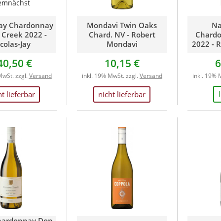
emnächst
Jay Chardonnay
Mondavi Twin Oaks
Na
 Creek 2022 -
Chard. NV - Robert
Chardo
colas-Jay
Mondavi
2022 - 
40,50 €
10,15 €
6
MwSt. zzgl.
Versand
inkl. 19% MwSt. zzgl.
Versand
inkl. 19% 
ht lieferbar
nicht lieferbar
hardonnay Don