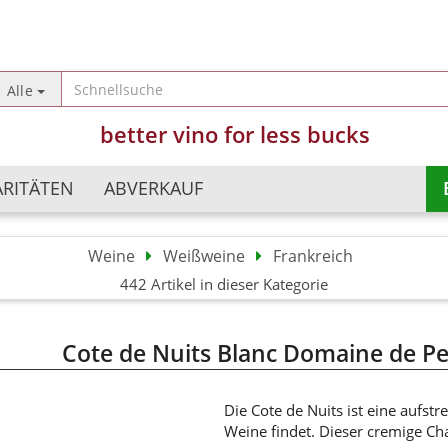
Sprache auswählen
Alle
better vino for less bucks
Lieferland
ARITÄTEN
ABVERKAUF
Weine
Weißweine
Frankreich
Argentinien
Champagner
442 Artikel in dieser Kategorie
Konto erst
Australien
Schaumweine
Passwort 
Chile
Perlweine
Cote de Nuits Blanc Domaine de Pe
China
Süßweine
Deutschland
Frankreich
Die Cote de Nuits ist eine aufs
Weine findet. Dieser cremige Cha
Israel