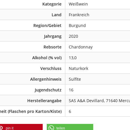
Kategorie
Weißwein
Land
Frankreich
Region/Gebiet
Burgund
Jahrgang
2020
Rebsorte
Chardonnay
Alkohol (% vol)
13,0
Verschluss
Naturkork
Allergenhinweis
Sulfite
Jugendschutz
16
Herstellerangabe
SAS A&A Devillard, 71640 Mercu
eit (Flaschen pro Karton/Kiste)
6
pin it
teilen