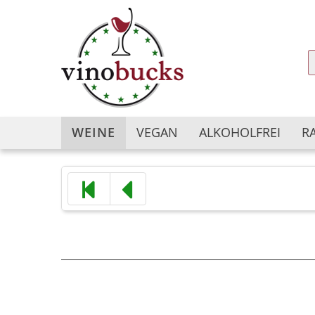
WEINE
VEGAN
ALKOHOLFREI
R
Argentinien
Argentinien
Australien
Australien
Bulgarien
Chile
Chile
China
China
Deutschland
Deutschland
Frankreich
Frankreich
Georgien