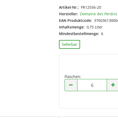
Italien
Artikel-Nr.:
FR12556-20
Moldawien
Hersteller:
Domaine des Perdrix
Neuseeland
EAN Produktcode:
37603613000
Niederlande
Inhaltsmenge:
0,75 Liter
Österreich
Mindestbestellmenge:
6
Portugal
Spanien
lieferbar
Südafrika
Ungarn
USA
Flaschen:
Flaschen