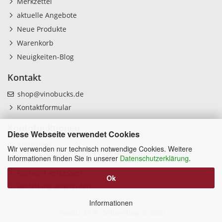
Merkzettel
aktuelle Angebote
Neue Produkte
Warenkorb
Neuigkeiten-Blog
Kontakt
shop@vinobucks.de
Kontaktformular
Kontofunktionen
Diese Webseite verwendet Cookies
Anmelden
Wir verwenden nur technisch notwendige Cookies. Weitere
Informationen finden Sie in unserer
Datenschutzerklärung
.
Registrieren
Passwort vergessen
Ok
Bestellung widerrufen
Informationen
vinobucks ® Onlineshop
© 2020