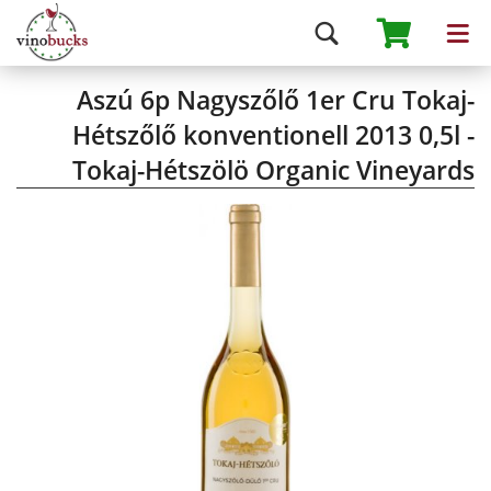
Aszú 6p Nagyszőlő 1er Cru Tokaj-
Hétszőlő konventionell 2013 0,5l -
Tokaj-Hétszölö Organic Vineyards