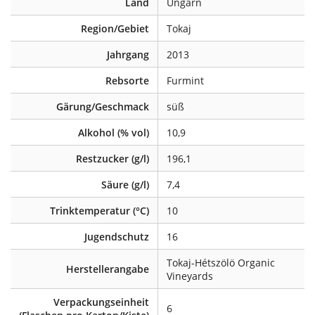
Land
Ungarn
Region/Gebiet
Tokaj
Jahrgang
2013
Rebsorte
Furmint
Gärung/Geschmack
süß
Alkohol (% vol)
10,9
Restzucker (g/l)
196,1
Säure (g/l)
7,4
Trinktemperatur (°C)
10
Jugendschutz
16
Tokaj-Hétszölö Organic
Herstellerangabe
Vineyards
Verpackungseinheit
6