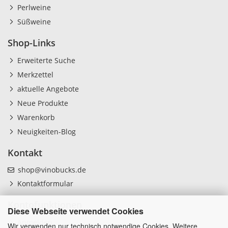
Perlweine
Süßweine
Shop-Links
Erweiterte Suche
Merkzettel
aktuelle Angebote
Neue Produkte
Warenkorb
Neuigkeiten-Blog
Kontakt
shop@vinobucks.de
Kontaktformular
Kontofunktionen
Diese Webseite verwendet Cookies
Anmelden
Wir verwenden nur technisch notwendige Cookies. Weitere