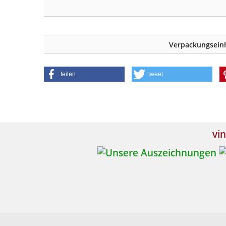
Verpackungseinh
teilen
tweet
vin