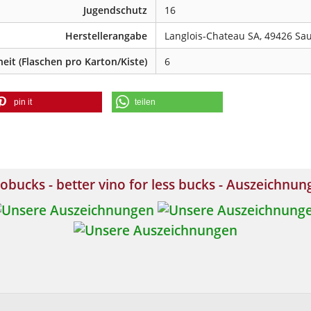
Jugendschutz
16
Herstellerangabe
Langlois-Chateau SA, 49426 Sa
eit (Flaschen pro Karton/Kiste)
6
pin it
teilen
obucks - better vino for less bucks - Auszeichnu