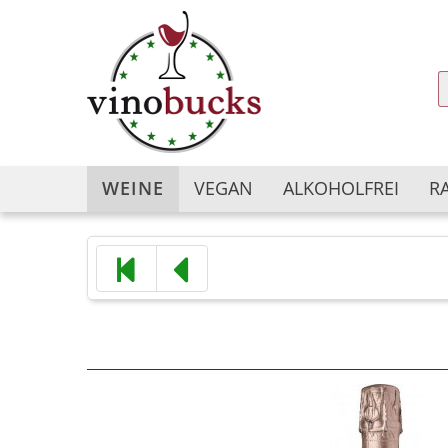
WEINE
VEGAN
ALKOHOLFREI
R
Argentinien
Argentinien
Australien
Australien
Bulgarien
Chile
Chile
China
China
Deutschland
Deutschland
Frankreich
Frankreich
Georgien