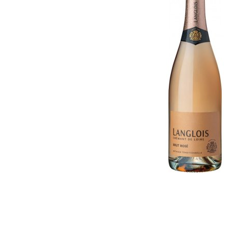
Georgien
Griechenland
Griechenland
Israel
Israel
Italien
Italien
Moldawien
Mazedonien
Neuseeland
Moldawien
Niederlande
Neuseeland
Österreich
Niederlande
Portugal
Österreich
Rumänien
Portugal
Schweiz
Rumänien
Slowenien
Schweiz
Spanien
Slowenien
Südafrika
Spanien
Ungarn
Südafrika
USA
Ungarn
USA