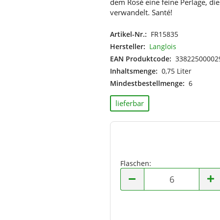
dem Rosé eine feine Perlage, di
Italien
verwandelt. Santé!
Moldawien
Neuseeland
Artikel-Nr.:
FR15835
Niederlande
Hersteller:
Langlois
Österreich
EAN Produktcode:
33822500002
Portugal
Inhaltsmenge:
0,75 Liter
Spanien
Mindestbestellmenge:
6
Südafrika
Ungarn
lieferbar
USA
Flaschen:
Flaschen