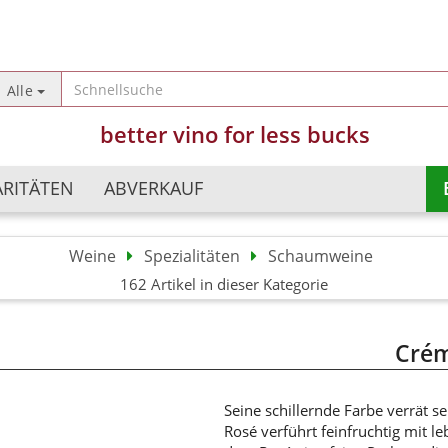
Sprache auswählen
Alle
better vino for less bucks
Lieferland
ARITÄTEN
ABVERKAUF
Weine
Spezialitäten
Schaumweine
Argentinien
Champagner
162 Artikel in dieser Kategorie
Konto erst
Australien
Schaumweine
Passwort 
Chile
Perlweine
Crém
China
Süßweine
Deutschland
Frankreich
Seine schillernde Farbe verrät s
Rosé verführt feinfruchtig mit le
Israel