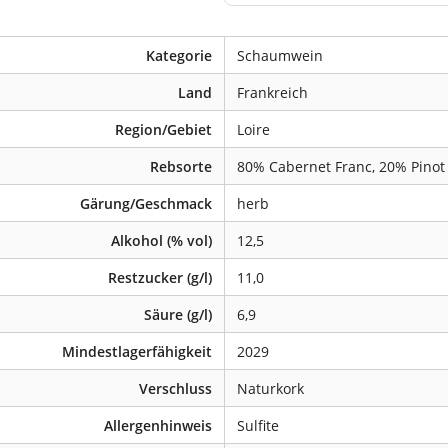
Kategorie
Schaumwein
Land
Frankreich
Region/Gebiet
Loire
Rebsorte
80% Cabernet Franc, 20% Pinot
Gärung/Geschmack
herb
Alkohol (% vol)
12,5
Restzucker (g/l)
11,0
Säure (g/l)
6,9
Mindestlagerfähigkeit
2029
Verschluss
Naturkork
Allergenhinweis
Sulfite