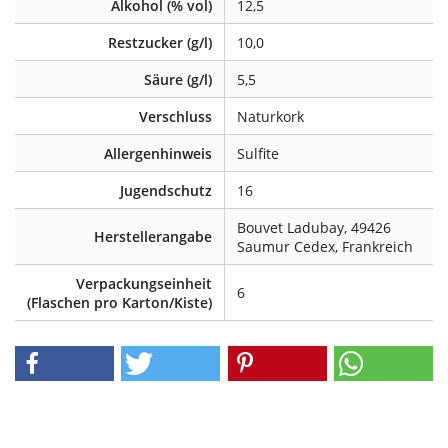
Alkohol (% vol)
12,5
Restzucker (g/l)
10,0
Säure (g/l)
5,5
Verschluss
Naturkork
Allergenhinweis
Sulfite
Jugendschutz
16
Bouvet Ladubay, 49426
Herstellerangabe
Saumur Cedex, Frankreich
Verpackungseinheit
6
(Flaschen pro Karton/Kiste)