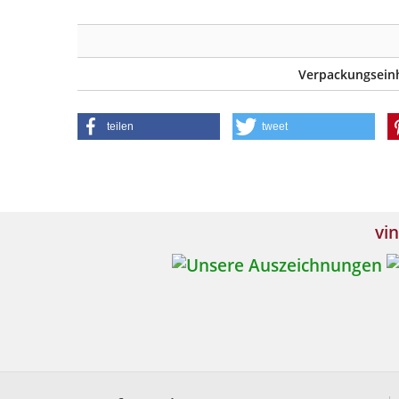
Verpackungseinh
teilen
tweet
vin