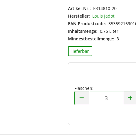
Italien
Artikel-Nr.:
FR14810-20
Moldawien
Hersteller:
Louis Jadot
Neuseeland
EAN Produktcode:
35359216901
Niederlande
Inhaltsmenge:
0,75 Liter
Österreich
Mindestbestellmenge:
3
Portugal
Spanien
lieferbar
Südafrika
Ungarn
USA
Flaschen:
Flaschen