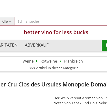
Sprache auswählen
Alle
better vino for less bucks
Lieferland
ARITÄTEN
ABVERKAUF
Weine
Rotweine
Frankreich
Argentinien
Champagner
869 Artikel in dieser Kategorie
Konto erst
Australien
Schaumweine
Passwort 
Chile
Perlweine
er Cru Clos des Ursules Monopole Domain
China
Süßweine
Deutschland
Frankreich
Der Wein vereint Aromen von Erd
Noten von Tabak und Holz. Sehr 
Israel