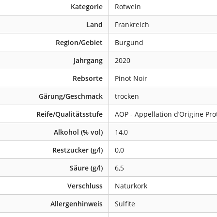
Kategorie
Rotwein
Land
Frankreich
Region/Gebiet
Burgund
Jahrgang
2020
Rebsorte
Pinot Noir
Gärung/Geschmack
trocken
Reife/Qualitätsstufe
AOP - Appellation d’Origine Pr
Alkohol (% vol)
14,0
Restzucker (g/l)
0,0
Säure (g/l)
6,5
Verschluss
Naturkork
Allergenhinweis
Sulfite