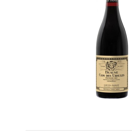
Georgien
Griechenland
Griechenland
Israel
Israel
Italien
Italien
Moldawien
Mazedonien
Neuseeland
Moldawien
Niederlande
Neuseeland
Österreich
Niederlande
Portugal
Österreich
Rumänien
Portugal
Schweiz
Rumänien
Slowenien
Schweiz
Spanien
Slowenien
Südafrika
Spanien
Ungarn
Südafrika
USA
Ungarn
USA