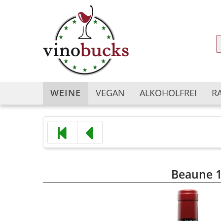
WEINE
VEGAN
ALKOHOLFREI
R
Argentinien
Argentinien
Australien
Australien
Bulgarien
Chile
Beaune 1
Chile
China
China
Deutschland
Deutschland
Frankreich
Frankreich
Georgien