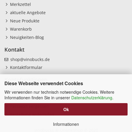
Merkzettel
aktuelle Angebote
Neue Produkte
Warenkorb
Neuigkeiten-Blog
Kontakt
shop@vinobucks.de
Kontaktformular
Kontofunktionen
Diese Webseite verwendet Cookies
Anmelden
Wir verwenden nur technisch notwendige Cookies. Weitere
Informationen finden Sie in unserer
Datenschutzerklärung
.
Registrieren
Passwort vergessen
Ok
Bestellung widerrufen
Informationen
vinobucks ® Onlineshop
© 2020