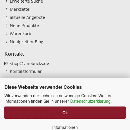
Erweiterte Suche
Merkzettel
aktuelle Angebote
Neue Produkte
Warenkorb
Neuigkeiten-Blog
Kontakt
shop@vinobucks.de
Kontaktformular
Kontofunktionen
Diese Webseite verwendet Cookies
Anmelden
Wir verwenden nur technisch notwendige Cookies. Weitere
Informationen finden Sie in unserer
Datenschutzerklärung
.
Registrieren
Passwort vergessen
Ok
Bestellung widerrufen
Informationen