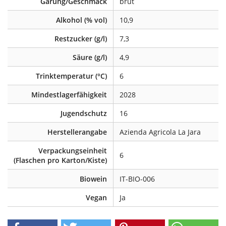
Gärung/Geschmack
brut
Alkohol (% vol)
10,9
Restzucker (g/l)
7,3
Säure (g/l)
4,9
Trinktemperatur (°C)
6
Mindestlagerfähigkeit
2028
Jugendschutz
16
Herstellerangabe
Azienda Agricola La Jara
Verpackungseinheit
6
(Flaschen pro Karton/Kiste)
Biowein
IT-BIO-006
Vegan
Ja