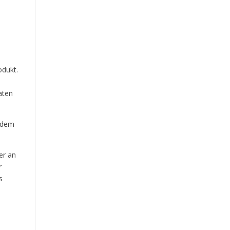
odukt.
aten
, dem
er an
r
s